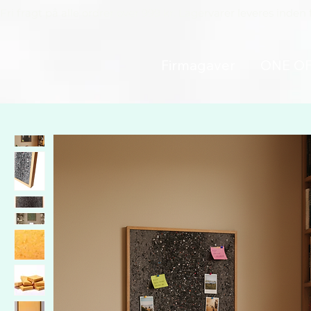
Fri fragt på alle ordrer over 999 kr. Lagervarer leveres inden 
Firmagaver
ONE O