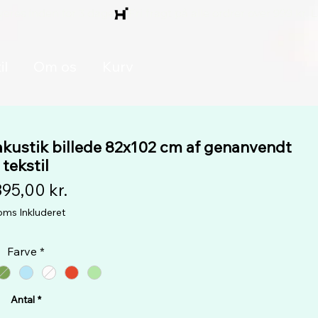
il
Om os
Kurv
ustik billede 82x102 cm af genanvendt
tekstil
Pris
895,00 kr.
ms Inkluderet
Farve
*
Antal
*