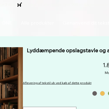
for 3 dage
F ONE
Alle produkter
Genanvend dit tekst
Lyddæmpende opslagstavle og ak
1.
Mo
Aflevering af tekstil ub ved køb af dette produkt