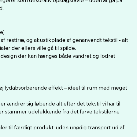
gerer som dekorativ opslagstavle – uden at gå på
d.
e)
af resttræ, og akustikplade af genanvendt tekstil - alt
r der ellers ville gå til spilde.
medesign der kan hænges både vandret og lodret
øj lydabsorberende effekt – ideel til rum med meget
r ændrer sig løbende alt efter det tekstil vi har til
farver stammer udelukkende fra det farve tekstilerne
ler til færdigt produkt, uden unødig transport ud af