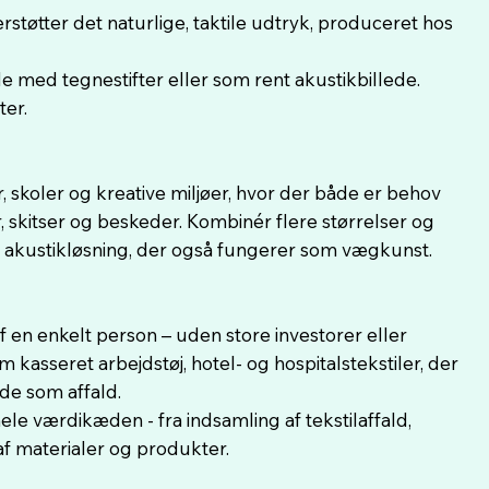
støtter det naturlige, taktile udtryk, produceret hos
 med tegnestifter eller som rent akustikbillede.
ter.
r, skoler og kreative miljøer, hvor der både er behov
r, skitser og beskeder. Kombinér flere størrelser og
 akustikløsning, der også fungerer som vægkunst.
 af en enkelt person – uden store investorer eller
m kasseret arbejdstøj, hotel- og hospitalstekstiler, der
nde som affald.
hele værdikæden - fra indsamling af tekstilaffald,
f materialer og produkter.