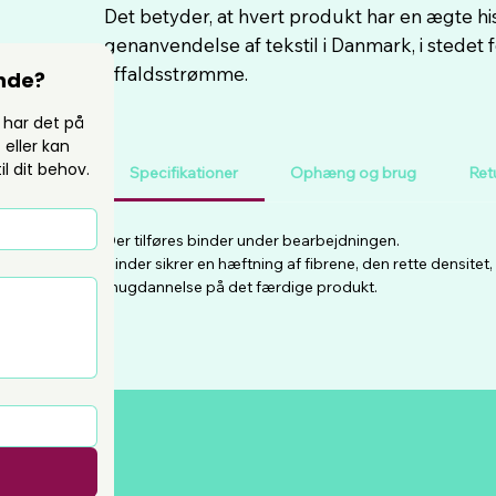
Det betyder, at hvert produkt har en ægte hist
genanvendelse af tekstil i Danmark, i stedet f
affaldsstrømme.
inde?
 har det på 
eller kan 
il dit behov.
Specifikationer
Ophæng og brug
Ret
*
Der tilføres binder under bearbejdningen.
Binder sikrer en hæftning af fibrene, den rette densite
fnugdannelse på det færdige produkt.