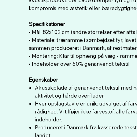
akustikprodukt, der både dæmper lyd og fun
kompromis med æstetik eller bæredygtighe
Specifikationer
• Mål: 82x102 cm (andre størrelser efter aftal
• Materiale: træramme i sømbejdset fyr, lavet 
sammen produceret i Danmark, af restmateriale
• Montering: Klar til ophæng på væg - ram
• Indeholder over 60% genanvendt tekstil
Egenskaber
Akustikplade af genanvendt tekstil med h
aktivitet og hårde overflader.
Hver opslagstavle er unik: udvalget af farve
rådighed. Vi tilføjer ikke farvestof, alle 
indeholder.
Produceret i Danmark fra kasserede teksti
landet.