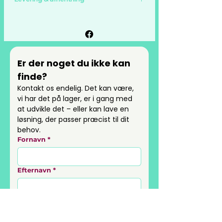
10m.
Der tilføres binder under
Vi tilbyder fri fragt på alle ordrer over
bearbejdningen.
999 kr.
Binder sikrer en hæftning af fibrene, den
For alle ordrer under 999 kr. koster
rette densitet, mindsker støvdannelse
forsendelse kun 49 kr.
under produktion og reducerer effektivt
Er der noget du ikke kan 
fnugdannelse på det færdige produkt.
Du kan også vælge at afhente din ordre
finde?
på vores adresse i Ringsted.
Kontakt os endelig. Det kan være, 
Leveringsmuligheder og evt. afhentning
vi har det på lager, er i gang med 
vælges ved checkout.
at udvikle det – eller kan lave en 
løsning, der passer præcist til dit 
behov.
Fornavn
*
Efternavn
*
Besked
*