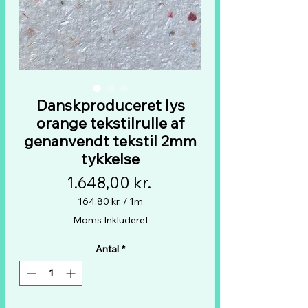
Danskproduceret lys
orange tekstilrulle af
genanvendt tekstil 2mm
tykkelse
Pris
1.648,00 kr.
164,80 kr.
/
1m
164,80 kr.
Moms Inkluderet
pr.
1
Antal
*
Måler