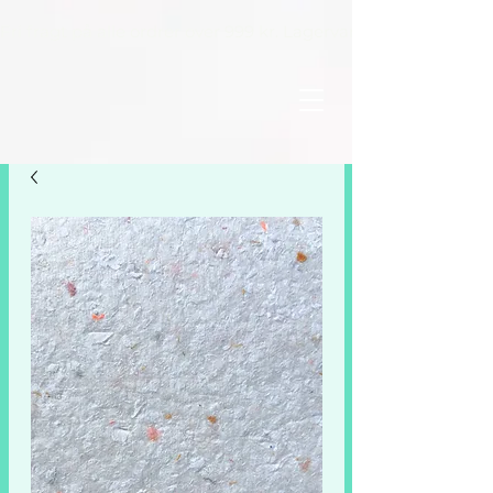
Fri fragt på alle ordrer over 999 kr. Lagervarer leveres inden 