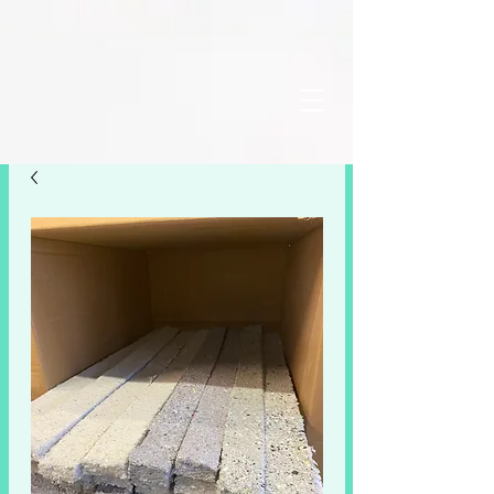
Fri fragt på alle ordrer over 999 kr. Lagervarer leveres inden 