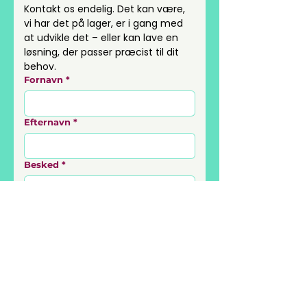
Kontakt os endelig. Det kan være, 
Leveringsmuligheder og evt. afhentning
vi har det på lager, er i gang med 
vælges ved checkout.
at udvikle det – eller kan lave en 
løsning, der passer præcist til dit 
behov.
Fornavn
*
Efternavn
*
Besked
*
Telefon nr.
*
Email
*