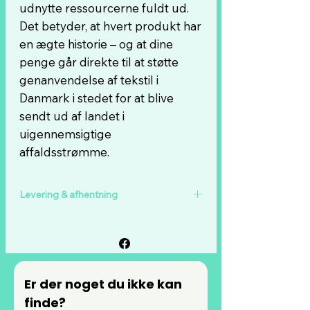
udnytte ressourcerne fuldt ud.
Det betyder, at hvert produkt har
en ægte historie – og at dine
penge går direkte til at støtte
genanvendelse af tekstil i
Danmark i stedet for at blive
sendt ud af landet i
uigennemsigtige
affaldsstrømme.
Levering & afhentning
Vi tilbyder fri fragt på alle ordrer over
999 kr.
For alle ordrer under 999 kr. koster
forsendelse kun 49 kr.
Er der noget du ikke kan 
Du kan også vælge at afhente din ordre
finde?
på vores adresse i Ringsted.