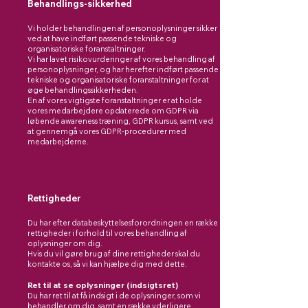
Behandlings-sikkerhed
Vi holder behandlingen af personoplysninger sikker
ved at have indført passende tekniske og
organisatoriske foranstaltninger.
Vi har lavet risikovurderinger af vores behandling af
personoplysninger, og har herefter indført passende
tekniske og organisatoriske foranstaltninger for at
øge behandlingssikkerheden.
En af vores vigtigste foranstaltninger er at holde
vores medarbejdere opdaterede om GDPR via
løbende awareness træning, GDPR kursus, samt ved
at gennemgå vores GDPR-procedurer med
medarbejderne.
Rettigheder
Du har efter databeskyttelsesforordningen en række
rettigheder i forhold til vores behandling af
oplysninger om dig.
Hvis du vil gøre brug af dine rettigheder skal du
kontakte os, så vi kan hjælpe dig med dette.
Ret til at se oplysninger (indsigtsret)
Du har ret til at få indsigt i de oplysninger, som vi
behandler om dig, samt en række yderligere