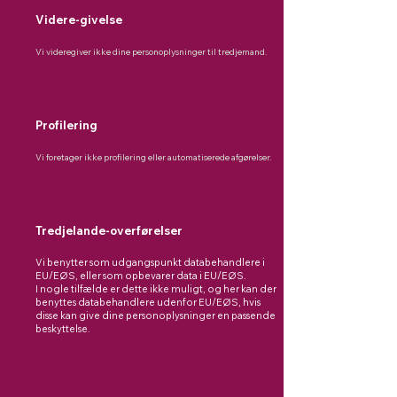
Videre-givelse
Vi videregiver ikke dine personoplysninger til tredjemand.
Profilering
Vi foretager ikke profilering eller automatiserede afgørelser.
Tredjelande-overførelser
Vi benytter som udgangspunkt databehandlere i
EU/EØS, eller som opbevarer data i EU/EØS.
I nogle tilfælde er dette ikke muligt, og her kan der
benyttes databehandlere udenfor EU/EØS, hvis
disse kan give dine personoplysninger en passende
beskyttelse.