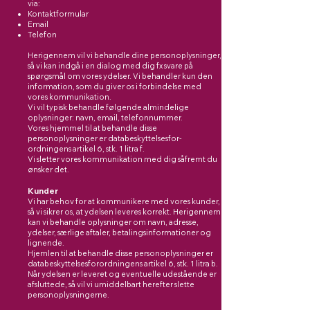
via:
Kontaktformular
Email
Telefon
Herigennem vil vi behandle dine
personoplysninger
,
så vi kan indgå i en dialog med dig fx svare på
spørgsmål om vores ydelser. Vi behandler kun den
information, som du giver os i forbindelse med
vores kommunikation.
Vi vil typisk behandle følgende almindelige
oplysninger: navn, email, telefonnummer.
Vores hjemmel til at behandle disse
personoplysninger er databeskyttelsesfor-
ordningens artikel 6, stk. 1 litra f.
Vi sletter vores kommunikation med dig såfremt du
ønsker det.
Kunder
Vi har behov for at kommunikere med vores kunder,
så vi sikrer os, at ydelsen leveres korrekt. Herigennem
kan vi behandle oplysninger om navn, adresse,
ydelser, særlige aftaler, betalingsinformationer og
lignende.
Hjemlen til at behandle disse personoplysninger er
databeskyttelsesforordningens artikel 6, stk. 1 litra b.
Når ydelsen er leveret og eventuelle udestående er
afsluttede, så vil vi umiddelbart
herefter slette
personoplysningerne.