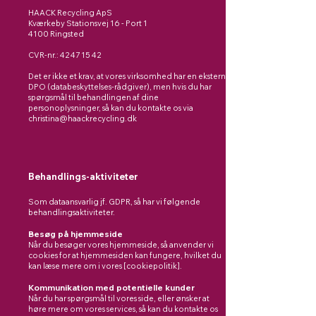
HAACK Recycling ApS
Kværkeby Stationsvej 16 - Port 1
4100 Ringsted
CVR-nr.:
42 47 15 42
Det er ikke et krav, at vores virksomhed har en
ekstern
DPO (databeskyttelses-rådgiver)
, men hvis du har
spørgsmål til behandlingen af dine
personoplysninger, så kan du kontakte os via
christina@haackrecycling.dk
Behandlings-aktiviteter
Som dataansvarlig jf. GDPR, så har vi følgende
behandlingsaktiviteter.
Besøg på hjemmeside
Når du besøger vores hjemmeside, så anvender vi
cookies for at hjemmesiden kan fungere, hvilket du
kan læse mere om i vores [cookiepolitik].
Kommunikation med potentielle kunder
Når du har spørgsmål til vores side, eller ønsker at
høre mere om vores services, så kan du kontakte os