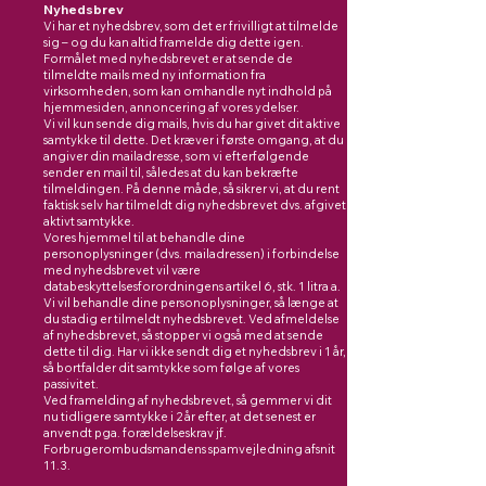
Nyhedsbrev
Vi har et nyhedsbrev, som det er frivilligt at tilmelde
sig – og du kan altid framelde dig dette igen.
Formålet med nyhedsbrevet er at sende de
tilmeldte mails med ny information fra
virksomheden, som kan omhandle nyt indhold på
hjemmesiden, annoncering af vores ydelser.
Vi vil kun sende dig mails, hvis du har givet dit aktive
samtykke til dette. Det kræver i første omgang, at du
angiver din mailadresse, som vi efterfølgende
sender en mail til, således at du kan bekræfte
tilmeldingen. På denne måde, så sikrer vi, at du rent
faktisk selv har tilmeldt dig nyhedsbrevet dvs. afgivet
aktivt samtykke.
Vores hjemmel til at behandle dine
personoplysninger (dvs. mailadressen) i forbindelse
med nyhedsbrevet vil være
databeskyttelsesforordningens artikel 6, stk. 1 litra a.
Vi vil behandle dine personoplysninger, så længe at
du stadig er tilmeldt nyhedsbrevet. Ved afmeldelse
af nyhedsbrevet, så stopper vi også med at sende
dette til dig. Har vi ikke sendt dig et nyhedsbrev i 1 år,
så bortfalder dit samtykke som følge af vores
passivitet.
Ved framelding af nyhedsbrevet, så gemmer vi dit
nu tidligere samtykke i 2 år efter, at det senest er
anvendt pga. forældelseskrav jf.
Forbrugerombudsmandens spamvejledning afsnit
11.3.