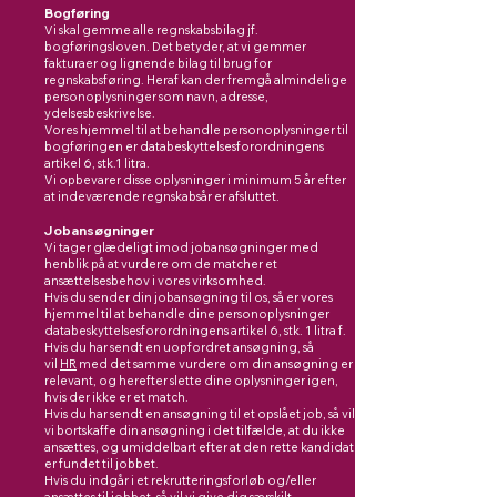
Bogføring
Vi skal gemme alle regnskabsbilag jf.
bogføringsloven. Det betyder, at vi gemmer
fakturaer og lignende bilag til brug for
regnskabsføring. Heraf kan der fremgå almindelige
personoplysninger som navn, adresse,
ydelsesbeskrivelse.
Vores hjemmel til at behandle personoplysninger til
bogføringen er databeskyttelsesforordningens
artikel 6, stk.1 litra.
Vi opbevarer disse oplysninger i minimum 5 år efter
at indeværende regnskabsår er afsluttet.
Jobansøgninger
Vi tager glædeligt imod jobansøgninger med
henblik på at vurdere om de matcher et
ansættelsesbehov i vores virksomhed.
Hvis du sender din jobansøgning til os, så er vores
hjemmel til at behandle dine personoplysninger
databeskyttelsesforordningens artikel 6, stk. 1 litra f.
Hvis du har sendt en uopfordret ansøgning, så
vil
HR
med det samme vurdere om din ansøgning er
relevant, og herefter slette dine oplysninger igen,
hvis der ikke er et match.
Hvis du har sendt en ansøgning til et opslået job, så vil
vi bortskaffe din ansøgning i det tilfælde, at du ikke
ansættes, og umiddelbart efter at den rette kandidat
er fundet til jobbet.
Hvis du indgår i et rekrutteringsforløb og/eller