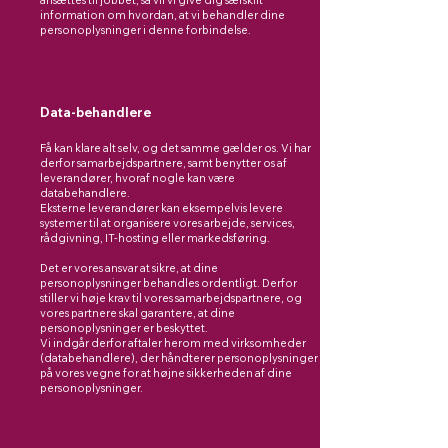
ansættes til jobbet, så vil vi give dig særskilt
information om hvordan, at vi behandler dine
personoplysninger i denne forbindelse.
Data-behandlere
Få kan klare alt selv, og det samme gælder os. Vi har
derfor samarbejdspartnere, samt benytter os af
leverandører, hvoraf nogle kan være
databehandlere.
Eksterne leverandører kan eksempelvis levere
systemer til at organisere vores arbejde, services,
rådgivning, IT-hosting eller markedsføring.​
Det er vores ansvar at sikre, at dine
personoplysninger behandles ordentligt. Derfor
stiller vi høje krav til vores samarbejdspartnere, og
vores partnere skal garantere, at dine
personoplysninger er beskyttet.
Vi indgår derfor aftaler herom med virksomheder
(databehandlere), der håndterer personoplysninger
på vores vegne for at højne sikkerheden af dine
personoplysninger.