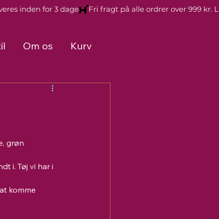
il
Om os
Kurv
, grøn 
 i. Tøj vi har i 
 at komme 