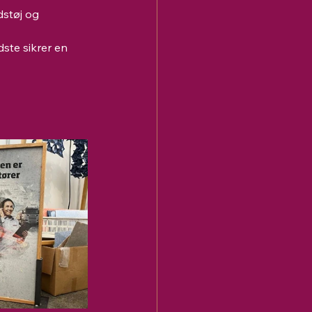
støj og 
ste sikrer en 