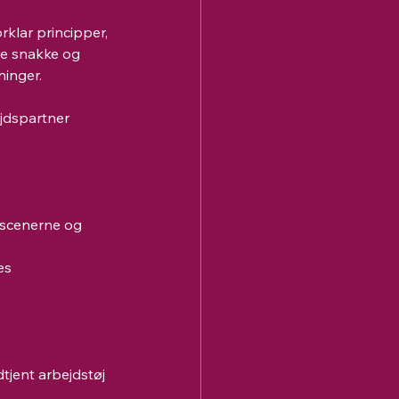
klar principper, 
ge snakke og 
ninger.
jdspartner 
 scenerne og 
es 
jent arbejdstøj 