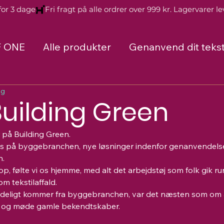
for 3 dage
F ONE
Alle produkter
Genanvend dit tekst
ng
Building Green
 
på Building Green.
kus på byggebranchen, nye løsninger indenfor genanvendelse
n.
op, følte vi os hjemme, med alt det arbejdstøj som folk gik rundt
 tekstilaffald.
rindeligt kommer fra byggebranchen, var det næsten som om
n og møde gamle bekendtskaber. 