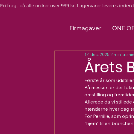
Fri fragt på alle ordrer over 999 kr. Lagervarer leveres inden 
Firmagaver
ONE O
17. dec. 2025
2 min læsni
Årets 
Første år som udstiller
På messen
 er der fo
omstilling og fremtide
Allerede da vi stillede 
hænderne hver dag som
For Pernille, som op
"hjem" til en branche