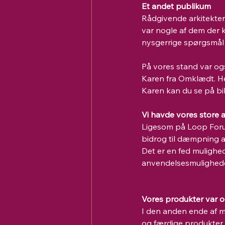
Et andet publikum
Rådgivende arkitekter,
var nogle af dem der 
nysgerrige spørgsmål t
På vores stand var ogs
Karen fra Omklædt. Her
Karen kan du se på bill
Vi havde vores store 
Ligesom på Loop Foru
bidrog til dæmpning a
Det er en fed mulighe
anvendelsesmulighede
Vores produkter var 
I den anden ende af 
og færdige produkter.