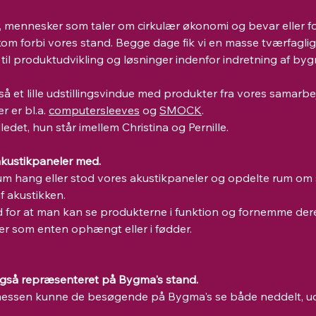
 mennesker som taler om cirkulær økonomi og bevar eller for
kom forbi vores stand. Begge dage fik vi en masse tværfagli
il produktudvikling og løsninger indenfor indretning af byg
å et lille udstillingsvindue med produkter fra vores samarbe
 er bl.a. 
computersleeves
 og 
SMOCK
.
edet, hun står imellem Christina og Pernille.
akustikpaneler med.
m hang eller stod vores akustikpaneler og opdelte rum om
f akustikken.
d for at man kan se produkterne i funktion og fornemme der
r som enten ophængt eller i fødder.
også repræsenteret på Bygma's stand.
messen kunne de besøgende på Bygma's se både neddelt, udt