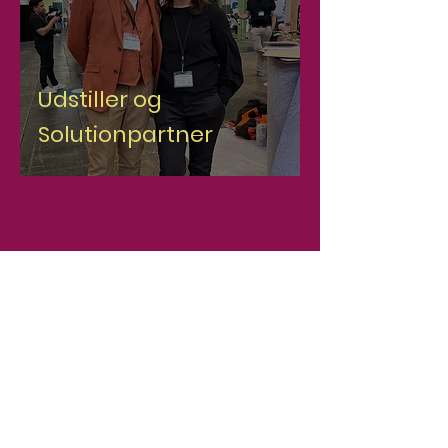
Udstiller og
Solutionpartner
HAACK Recycling ApS
Kværkeby Stationsvej 16 - Port 1
DK-4100 Ringsted
CVR:
42471542