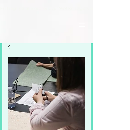
Fri fragt på alle ordrer over 999 kr. Lagervarer leveres inden 