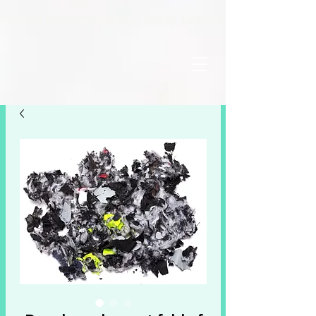
Fri fragt på alle ordrer over 999 kr. Lagervarer leveres inden 