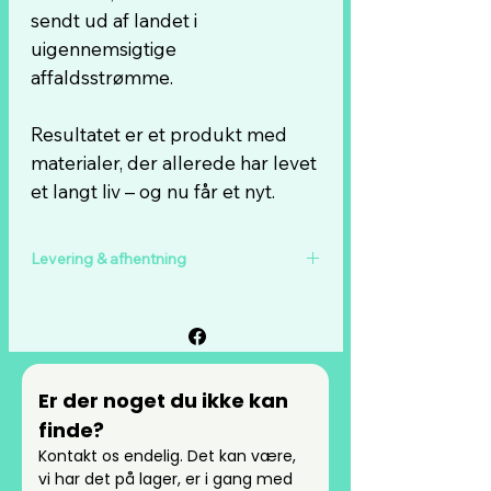
sendt ud af landet i
uigennemsigtige
affaldsstrømme.
Resultatet er et produkt med
materialer, der allerede har levet
et langt liv – og nu får et nyt.
Levering & afhentning
Vi tilbyder fri fragt på alle ordrer over
999 kr.
For alle ordrer under 999 kr. koster
forsendelse kun 49 kr.
Er der noget du ikke kan 
Du kan også vælge at afhente din ordre
finde?
på vores adresse i Ringsted.
Kontakt os endelig. Det kan være, 
Leveringsmuligheder og evt. afhentning
vi har det på lager, er i gang med 
vælges ved checkout.