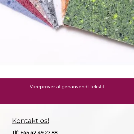
Hurtigvisning
Vareprøver af genanvendt tekstil
Kontakt os!
Tlf.: +45 42 49 27
88