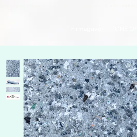
Fri fragt på alle ordrer over 999 kr. Lagervarer leveres inden 
Firmagaver
ONE O