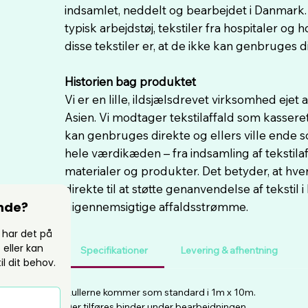
indsamlet, neddelt og bearbejdet i Danmark. 
typisk arbejdstøj, tekstiler fra hospitaler og 
disse tekstiler er, at de ikke kan genbruges d
Historien bag produktet
Vi er en lille, ildsjælsdrevet virksomhed ejet 
Asien. Vi modtager tekstilaffald som kasseret 
kan genbruges direkte og ellers ville ende so
hele værdikæden – fra indsamling af tekstila
materialer og produkter. Det betyder, at hve
direkte til at støtte genanvendelse af tekstil i
inde?
uigennemsigtige affaldsstrømme.
 har det på 
eller kan 
Specifikationer
Levering & afhentning
il dit behov.
*
Rullerne kommer som standard i 1m x 10m.
Der tilføres binder under bearbejdningen.