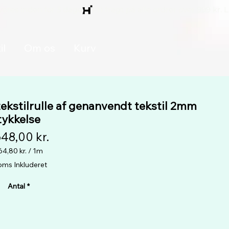
il
Om os
Kurv
ekstilrulle af genanvendt tekstil 2mm
tykkelse
Pris
648,00 kr.
64,80 kr.
/
1m
164,80 kr.
ms Inkluderet
pr.
1
Antal
*
Måler