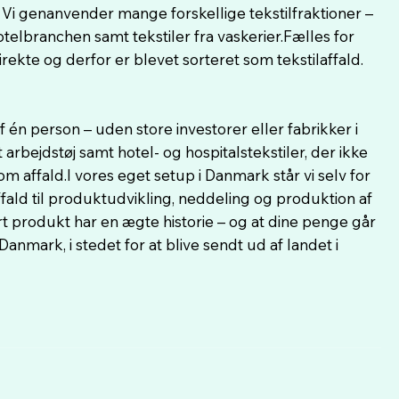
Vi genanvender mange forskellige tekstilfraktioner –
hotelbranchen samt tekstiler fra vaskerier.Fælles for
irekte og derfor er blevet sorteret som tekstilaffald.
af én person – uden store investorer eller fabrikker i
arbejdstøj samt hotel- og hospitalstekstiler, der ikke
m affald.I vores eget setup i Danmark står vi selv for
ffald til produktudvikling, neddeling og produktion af
rt produkt har en ægte historie – og at dine penge går
 Danmark, i stedet for at blive sendt ud af landet i