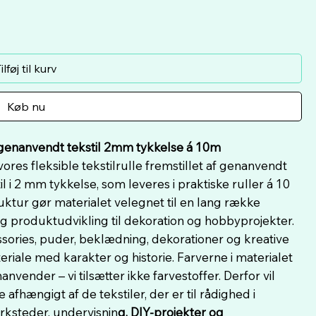
ilføj til kurv
Køb nu
f genanvendt tekstil 2mm tykkelse á 10m
res fleksible tekstilrulle fremstillet af genanvendt
il i 2 mm tykkelse, som leveres i praktiske ruller á 10
uktur gør materialet velegnet til en lang række
og produktudvikling til dekoration og hobbyprojekter.
cessories, puder, beklædning, dekorationer og kreative
riale med karakter og historie. Farverne i materialet
vender – vi tilsætter ikke farvestoffer. Derfor vil
fhængigt af de tekstiler, der er til rådighed i
ærksteder, undervisnin
g, DIY-projekter og