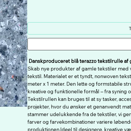
T
Danskproduceret blå terazzo tekstilrulle a
Skab nye produkter af gamle tekstiler med vo
tekstil. Materialet er et tyndt, nonwoven tekst
meter x 1 meter. Den lette og formstabile str
kreative og funktionelle formål – fra syning 
Tekstilrullen kan bruges til at sy tasker, ac
projekter, hvor du ønsker et genanvendt mate
stammer udelukkende fra de tekstiler, vi genan
farver og farvekombinationer variere løbende a
produktionen.Ideel til designere, kreative v