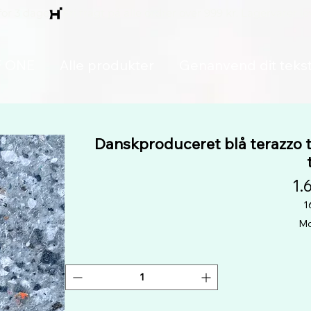
for 3 dage
F ONE
Alle produkter
Genanvend dit tekst
Danskproduceret blå terazzo t
1.
1
Mo